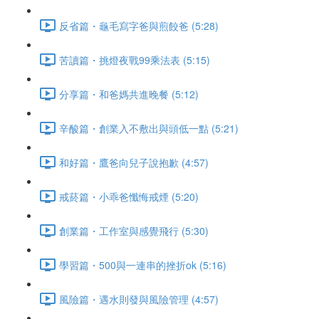
反省篇・龜毛寫字爸與煎餃爸 (5:28)
苦讀篇・挑燈夜戰99乘法表 (5:15)
分享篇・和爸媽共進晚餐 (5:12)
辛酸篇・創業入不敷出與頭低一點 (5:21)
和好篇・鷹爸向兒子說抱歉 (4:57)
戒菸篇・小乖爸懺悔戒煙 (5:20)
創業篇・工作室與感覺飛行 (5:30)
學習篇・500與一連串的挫折ok (5:16)
風險篇・遇水則發與風險管理 (4:57)