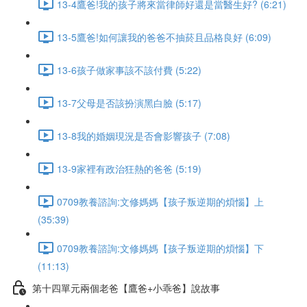
13-4鷹爸!我的孩子將來當律師好還是當醫生好? (6:21)
13-5鷹爸!如何讓我的爸爸不抽菸且品格良好 (6:09)
13-6孩子做家事該不該付費 (5:22)
13-7父母是否該扮演黑白臉 (5:17)
13-8我的婚姻現況是否會影響孩子 (7:08)
13-9家裡有政治狂熱的爸爸 (5:19)
0709教養諮詢:文修媽媽【孩子叛逆期的煩惱】上
(35:39)
0709教養諮詢:文修媽媽【孩子叛逆期的煩惱】下
(11:13)
第十四單元兩個老爸【鷹爸+小乖爸】說故事