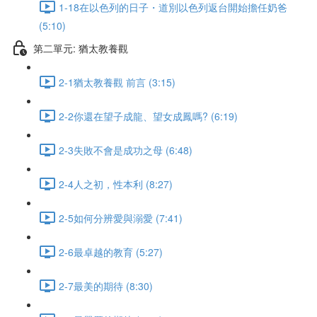
1-18在以色列的日子・道別以色列返台開始擔任奶爸
(5:10)
第二單元: 猶太教養觀
2-1猶太教養觀 前言 (3:15)
2-2你還在望子成龍、望女成鳳嗎? (6:19)
2-3失敗不會是成功之母 (6:48)
2-4人之初，性本利 (8:27)
2-5如何分辨愛與溺愛 (7:41)
2-6最卓越的教育 (5:27)
2-7最美的期待 (8:30)