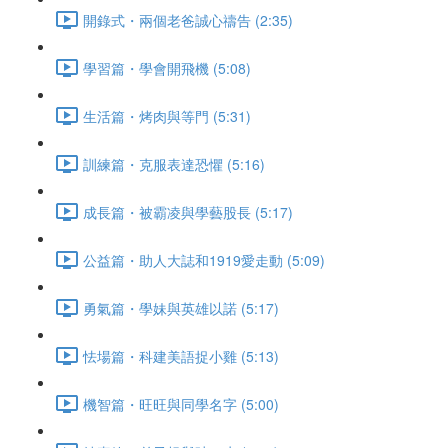
開錄式・兩個老爸誠心禱告 (2:35)
學習篇・學會開飛機 (5:08)
生活篇・烤肉與等門 (5:31)
訓練篇・克服表達恐懼 (5:16)
成長篇・被霸凌與學藝股長 (5:17)
公益篇・助人大誌和1919愛走動 (5:09)
勇氣篇・學妹與英雄以諾 (5:17)
怯場篇・科建美語捉小雞 (5:13)
機智篇・旺旺與同學名字 (5:00)