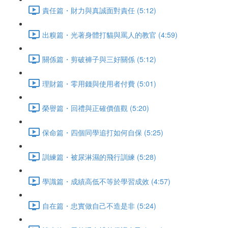
責任篇・財力與真誠面對責任 (5:12)
出糗篇・光著身體打貓與罵人的教官 (4:59)
關係篇・剪破褲子與三好關係 (5:12)
理財篇・零用錢與使用者付費 (5:01)
榮譽篇・回禮與正確價值觀 (5:20)
保命篇・四個同學追打如何自保 (5:25)
訓練篇・被尿淋濕的飛行訓練 (5:28)
學識篇・成績高低不等於學習成效 (4:57)
自在篇・忠實做自己不造是非 (5:24)