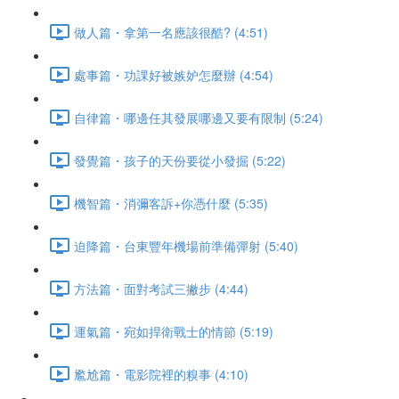
做人篇・拿第一名應該很酷? (4:51)
處事篇・功課好被嫉妒怎麼辦 (4:54)
自律篇・哪邊任其發展哪邊又要有限制 (5:24)
發覺篇・孩子的天份要從小發掘 (5:22)
機智篇・消彌客訴+你憑什麼 (5:35)
迫降篇・台東豐年機場前準備彈射 (5:40)
方法篇・面對考試三撇步 (4:44)
運氣篇・宛如捍衛戰士的情節 (5:19)
尷尬篇・電影院裡的糗事 (4:10)