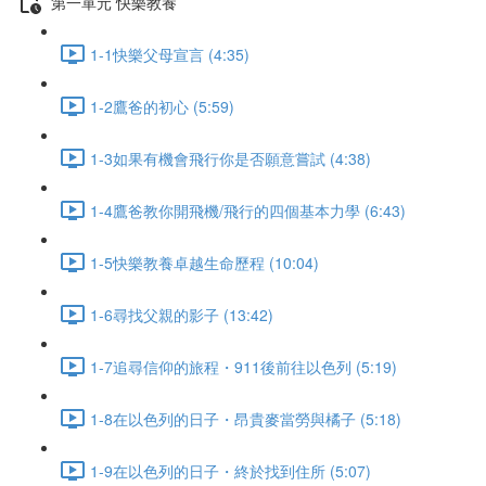
第一單元 快樂教養
1-1快樂父母宣言 (4:35)
1-2鷹爸的初心 (5:59)
1-3如果有機會飛行你是否願意嘗試 (4:38)
1-4鷹爸教你開飛機/飛行的四個基本力學 (6:43)
1-5快樂教養卓越生命歷程 (10:04)
1-6尋找父親的影子 (13:42)
1-7追尋信仰的旅程・911後前往以色列 (5:19)
1-8在以色列的日子・昂貴麥當勞與橘子 (5:18)
1-9在以色列的日子・終於找到住所 (5:07)