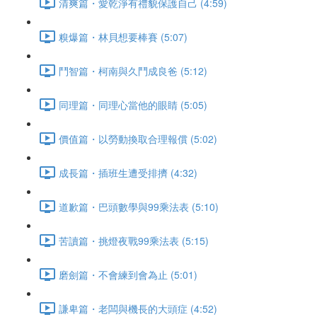
清爽篇・愛乾淨有禮貌保護自己 (4:59)
糗爆篇・林貝想要棒賽 (5:07)
鬥智篇・柯南與久鬥成良爸 (5:12)
同理篇・同理心當他的眼睛 (5:05)
價值篇・以勞動換取合理報償 (5:02)
成長篇・插班生遭受排擠 (4:32)
道歉篇・巴頭數學與99乘法表 (5:10)
苦讀篇・挑燈夜戰99乘法表 (5:15)
磨劍篇・不會練到會為止 (5:01)
謙卑篇・老闆與機長的大頭症 (4:52)