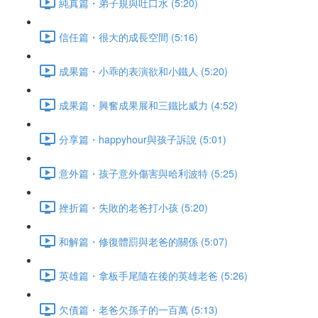
純真篇・弟子規與吐口水 (5:20)
信任篇・很大的成長空間 (5:16)
成果篇・小乖的表演欲和小鐵人 (5:20)
成果篇・興奮成果展和三鐵比威力 (4:52)
分享篇・happyhour與孩子訴說 (5:01)
意外篇・孩子意外傷害與哈利波特 (5:25)
挫折篇・失敗的老爸打小孩 (5:20)
和解篇・修復體罰與老爸的關係 (5:07)
英雄篇・拿板手尾隨在後的英雄老爸 (5:26)
欠債篇・老爸欠孫子的一百萬 (5:13)